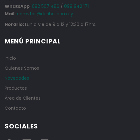
WhatsApp
:
092 567 486
/
099 942 171
Mail:
admvtas@deribal.com.uy
Horario:
Lun a Vie de 9 a 12 y 12:30 a 17hrs.
MENÚ PRINCIPAL
Inicio
Quienes Somos
Novedades
Productos
Área de Clientes
Contacto
SOCIALES