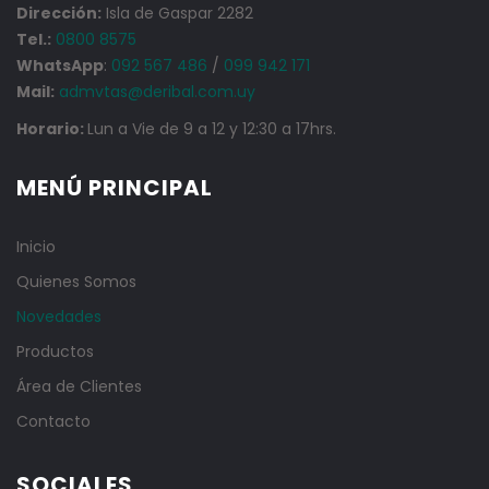
Dirección:
Isla de Gaspar 2282
Tel.:
0800 8575
WhatsApp
:
092 567 486
/
099 942 171
Mail:
admvtas@deribal.com.uy
Horario:
Lun a Vie de 9 a 12 y 12:30 a 17hrs.
MENÚ PRINCIPAL
Inicio
Quienes Somos
Novedades
Productos
Área de Clientes
Contacto
SOCIALES