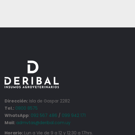
Dirección:
Isla de Gaspar 2282
Tel.:
0800 8575
WhatsApp
:
092 567 486
/
099 942 171
Mail:
admvtas@deribal.com.uy
Horario:
Lun a Vie de 9 a 12 y 12:30 a 17hrs.