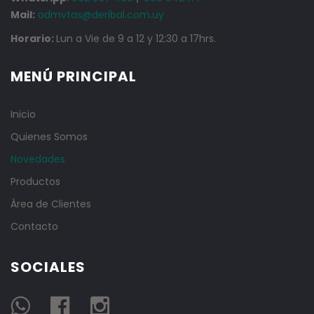
Mail:
admvtas@deribal.com.uy
Horario:
Lun a Vie de 9 a 12 y 12:30 a 17hrs.
MENÚ PRINCIPAL
Inicio
Quienes Somos
Novedades
Productos
Área de Clientes
Contacto
SOCIALES