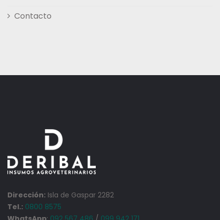
Contacto
Dirección:
Isla de Gaspar 2282
Tel.:
0800 8575
WhatsApp
:
092 567 486
/
099 942 171