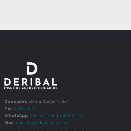
Dirección:
Isla de Gaspar 2282
Tel.:
0800 8575
WhatsApp
:
092 567 486
/
099 942 171
Mail:
admvtas@deribal.com.uy