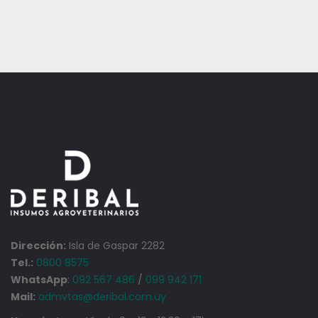
Dirección:
Isla de Gaspar 2282
Tel.:
0800 8575
WhatsApp
:
092 567 486
/
099 942 171
Mail:
admvtas@deribal.com.uy