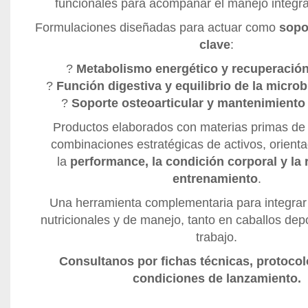
funcionales para acompañar el manejo integral
Formulaciones diseñadas para actuar como
sopo
clave
:
?
Metabolismo energético y recuperació
?
Función digestiva y equilibrio de la microbi
?
Soporte osteoarticular y mantenimiento 
Productos elaborados con materias primas de a
combinaciones estratégicas de activos, orient
la
performance, la condición corporal y la 
entrenamiento
.
Una herramienta complementaria para integrar
nutricionales y de manejo, tanto en caballos de
trabajo.
Consultanos por fichas técnicas, protocol
condiciones de lanzamiento.