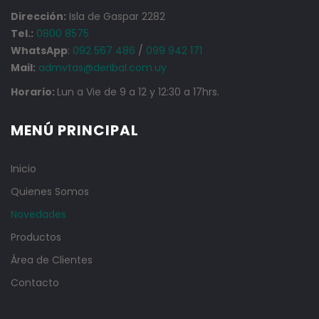
Dirección:
Isla de Gaspar 2282
Tel.:
0800 8575
WhatsApp
:
092 567 486
/
099 942 171
Mail:
admvtas@deribal.com.uy
Horario:
Lun a Vie de 9 a 12 y 12:30 a 17hrs.
MENÚ PRINCIPAL
Inicio
Quienes Somos
Novedades
Productos
Área de Clientes
Contacto