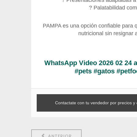
? Presentaciones adaptadas a
? Palatabilidad co
PAMPA es una opción confiable para 
nutricional sin resignar 
WhatsApp Video 2026 02 24 a
#pets #gatos #petfo
Contactate con tu vendedor por precios y 
ANTERIOR