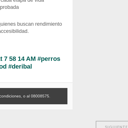
 cada etapa de vida
mprobada
quienes buscan rendimiento
accesibilidad.
t 7 58 14 AM #perros
od #deribal
condiciones, o al 08008575.
SIGUIENT