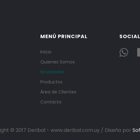
MENÚ PRINCIPAL
SOCIAL
Inicio
Quienes Somos
Novedades
Productos
Área de Clientes
Contacto
ght © 2017 Deribal - www.deribal.com.uy / Diseño por
So