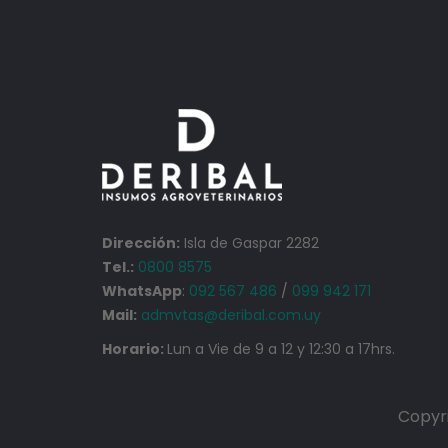
Dirección:
Isla de Gaspar 2282
Tel.:
0800 8575
WhatsApp
:
092 567 486
/
099 942 171
Mail:
admvtas@deribal.com.uy
Horario:
Lun a Vie de 9 a 12 y 12:30 a 17hrs.
Copyri