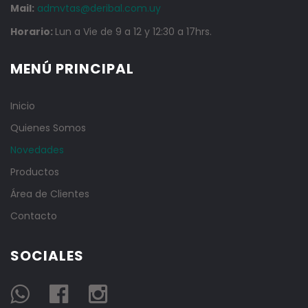
Mail:
admvtas@deribal.com.uy
Horario:
Lun a Vie de 9 a 12 y 12:30 a 17hrs.
MENÚ PRINCIPAL
Inicio
Quienes Somos
Novedades
Productos
Área de Clientes
Contacto
SOCIALES