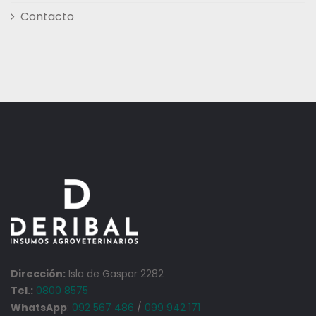
Contacto
Dirección:
Isla de Gaspar 2282
Tel.:
0800 8575
WhatsApp
:
092 567 486
/
099 942 171