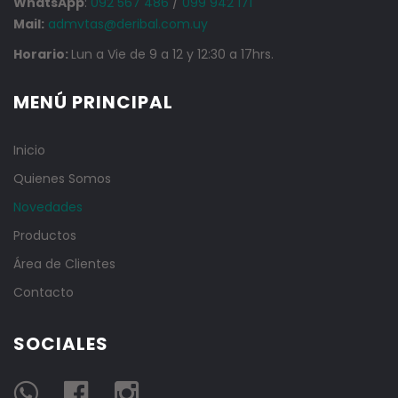
WhatsApp
:
092 567 486
/
099 942 171
Mail:
admvtas@deribal.com.uy
Horario:
Lun a Vie de 9 a 12 y 12:30 a 17hrs.
MENÚ PRINCIPAL
Inicio
Quienes Somos
Novedades
Productos
Área de Clientes
Contacto
SOCIALES