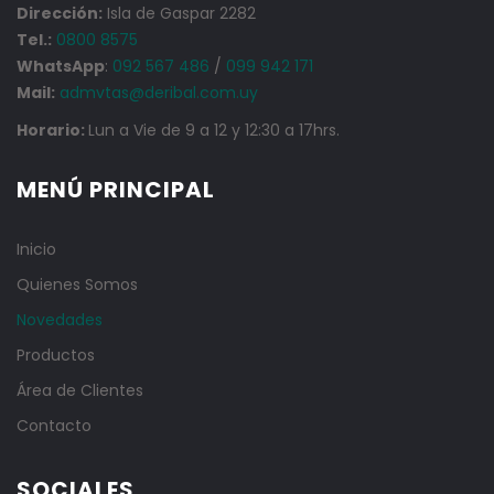
Dirección:
Isla de Gaspar 2282
Tel.:
0800 8575
WhatsApp
:
092 567 486
/
099 942 171
Mail:
admvtas@deribal.com.uy
Horario:
Lun a Vie de 9 a 12 y 12:30 a 17hrs.
MENÚ PRINCIPAL
Inicio
Quienes Somos
Novedades
Productos
Área de Clientes
Contacto
SOCIALES