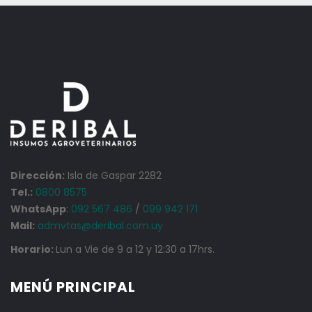
Dirección:
Isla de Gaspar 2282
Tel.:
0800 8575
WhatsApp
:
092 567 486
/
099 942 171
Mail:
admvtas@deribal.com.uy
Horario:
Lun a Vie de 9 a 12 y 12:30 a 17hrs.
MENÚ PRINCIPAL