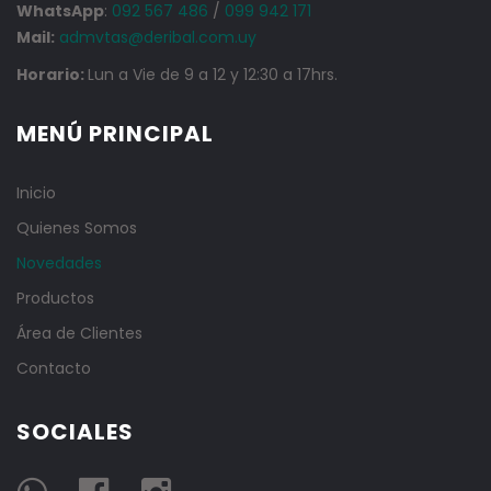
WhatsApp
:
092 567 486
/
099 942 171
Mail:
admvtas@deribal.com.uy
Horario:
Lun a Vie de 9 a 12 y 12:30 a 17hrs.
MENÚ PRINCIPAL
Inicio
Quienes Somos
Novedades
Productos
Área de Clientes
Contacto
SOCIALES