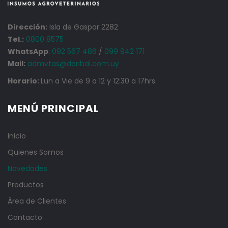
Dirección:
Isla de Gaspar 2282
Tel.:
0800 8575
WhatsApp
:
092 567 486
/
099 942 171
Mail:
admvtas@deribal.com.uy
Horario:
Lun a Vie de 9 a 12 y 12:30 a 17hrs.
MENÚ PRINCIPAL
Inicio
Quienes Somos
Novedades
Productos
Área de Clientes
Contacto