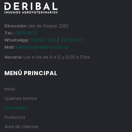
Dirección:
Isla de Gaspar 2282
Tel.:
0800 8575
WhatsApp
:
092 567 486
/
099 942 171
Mail:
admvtas@deribal.com.uy
Horario:
Lun a Vie de 9 a 12 y 12:30 a 17hrs.
MENÚ PRINCIPAL
Inicio
Quienes Somos
Novedades
Productos
Área de Clientes