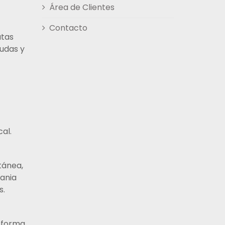
Área de Clientes
Contacto
atas
ludas y
al.
tánea,
mania
s.
n forma