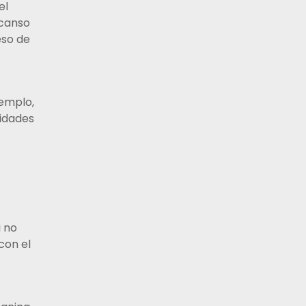
el
scanso
eso de
jemplo,
sidades
i no
con el