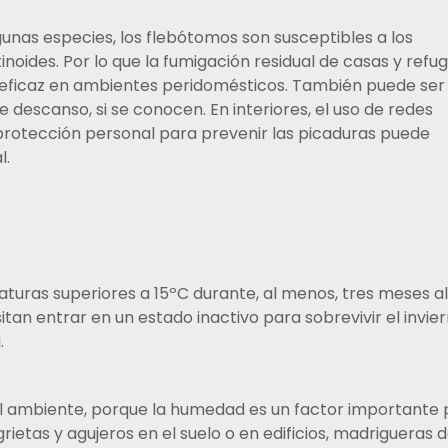
gunas especies, los flebótomos son susceptibles a los
inoides. Por lo que la fumigación residual de casas y refug
 eficaz en ambientes peridomésticos. También puede ser 
de descanso, si se conocen. En interiores, el uso de redes
otección personal para prevenir las picaduras puede
l.
aturas superiores a 15ºC durante, al menos, tres meses al
tan entrar en un estado inactivo para sobrevivir el invier
.
l ambiente, porque la humedad es un factor importante 
ietas y agujeros en el suelo o en edificios, madrigueras 