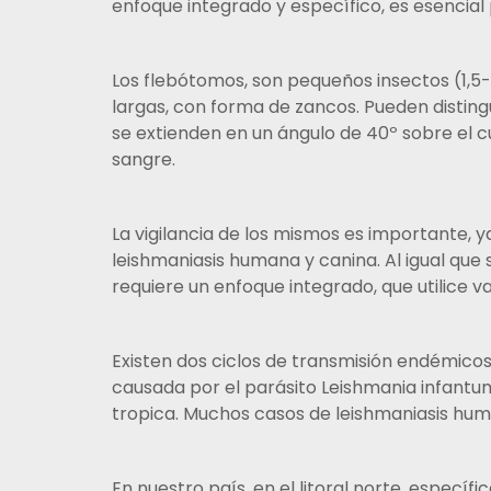
enfoque integrado y específico, es esencia
Los flebótomos, son pequeños insectos (1,5
largas, con forma de zancos. Pueden disting
se extienden en un ángulo de 40º sobre el 
sangre.
La vigilancia de los mismos es importante, 
leishmaniasis humana y canina. Al igual qu
requiere un enfoque integrado, que utilice v
Existen dos ciclos de transmisión endémicos
causada por el parásito Leishmania infantu
tropica. Muchos casos de leishmaniasis huma
En nuestro país, en el litoral norte, especí