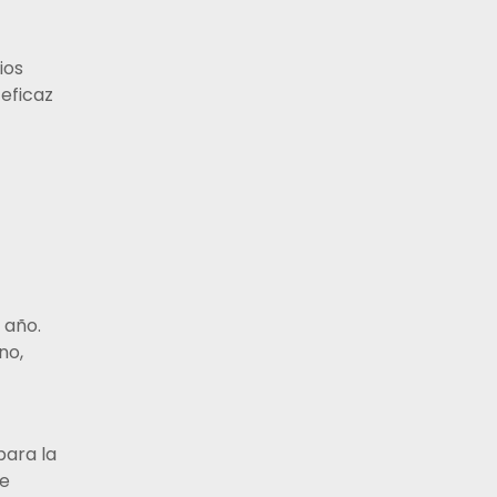
ios
eficaz
 año.
no,
para la
de