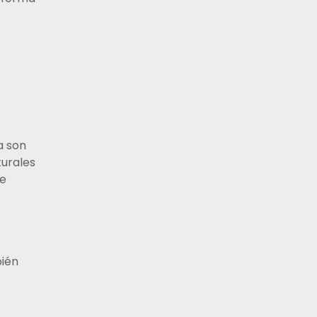
a son
turales
de
bién