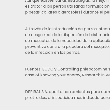
Aunque existen varias estrategias, la mejor
es tratar a los perros utilizando formulacio
pipetas, collares o aerosoles) durante el pe
A través de la introducción de perros infec
de riesgo real de la dispersión de Leishman
de mascotas de la necesidad de la aplicaci
preventiva contra la picadura del mosquito
de la infección en los perros.
Fuentes: ECDC y Controlling phlebotomine sa
case of knowing your enemy, Research in V
DERIBAL S.A. aporta herramientas para com
piretroides, el insecticida mas indicado par