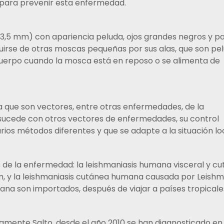
l para prevenir esta enfermedad.
-3,5 mm) con apariencia peluda, ojos grandes negros y p
uirse de otras moscas pequeñas por sus alas, que son pe
cuerpo cuando la mosca está en reposo o se alimenta de
ya que son vectores, entre otras enfermedades, de la
e sucede con otros vectores de enfermedades, su control
arios métodos diferentes y que se adapte a la situación loc
 de la enfermedad: la leishmaniasis humana visceral y cu
m, y la leishmaniasis cutánea humana causada por Leish
na son importados, después de viajar a países tropicale
ficamente Salto, desde el año 2010 se han diagnosticado e