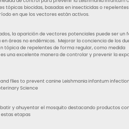
 medida de control para prevenir la Leishmania infantum 
nes tópicas biocidas, basadas en insecticidas o repelentes
ríodo en que los vectores están activos.
tados, la aparición de vectores potenciales puede ser un 
ia en áreas no endémicas. Mejorar la conciencia de los d
ón tópica de repelentes de forma regular, como medida
, es una excelente manera de controlar y prevenir la exp
nd flies to prevent canine Leishmania infantum infection
eterinary Science
batir y ahuyentar el mosquito destacando productos co
a estas etapas