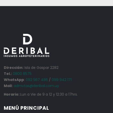
Dirección:
Isla de Gaspar 2282
Tel.:
0800 8575
WhatsApp
:
092 567 486
/
099 942 171
Mail:
admvtas@deribal.com.uy
Horario:
Lun a Vie de 9 a 12 y 12:30 a 17hrs.
MENÚ PRINCIPAL