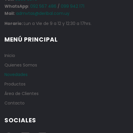
WhatsApp
:
092 567 486
/
099 942 171
Mail:
admvtas@deribal.com.uy
Horario:
Lun a Vie de 9 a 12 y 12:30 a 17hrs.
MENÚ PRINCIPAL
Inicio
Quienes Somos
Novedades
Productos
Área de Clientes
Contacto
SOCIALES