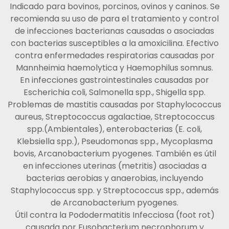
Indicado para bovinos, porcinos, ovinos y caninos. Se
recomienda su uso de para el tratamiento y control
de infecciones bacterianas causadas o asociadas
con bacterias susceptibles a la amoxicilina. Efectivo
contra enfermedades respiratorias causadas por
Mannheimia haemolytica y Haemophilus somnus.
En infecciones gastrointestinales causadas por
Escherichia coli, Salmonella spp., Shigella spp.
Problemas de mastitis causadas por Staphylococcus
aureus, Streptococcus agalactiae, Streptococcus
spp.(Ambientales), enterobacterias (E. coli,
Klebsiella spp.), Pseudomonas spp., Mycoplasma
bovis, Arcanobacterium pyogenes. También es útil
en infecciones uterinas (metritis) asociadas a
bacterias aerobias y anaerobias, incluyendo
Staphylococcus spp. y Streptococcus spp., además
de Arcanobacterium pyogenes.
Útil contra la Pododermatitis Infecciosa (foot rot)
causada por Fusobacterium necrophorum y